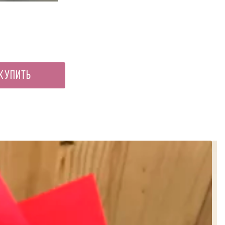
Топпер «Любимой жене
100 ₽
Купить