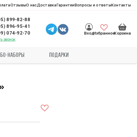
плата
Отзывы
О нас
Доставка
Гарантии
Вопросы и ответы
Контакты
05) 899-82-88
05) 896-95-41
09) 074-92-70
Избранное
Вход
Корзина
ть звонок
БО-НАБОРЫ
ПОДАРКИ
и»