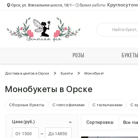
Круглосуточ
Орск, ул. Вокзальное шоссе, 18/1
Время работы:
РОЗЫ
БУКЕТ
>
>
Доставка цветов в Орске
Букеты
Монобукет
Монобукеты в Орске
Сборные букеты
С гипсофилами
С тюльпанами
С х
Цена (руб.)
Сортировка: