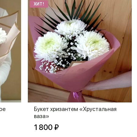
ХИТ!
ое
Букет хризантем «Хрустальная
ваза»
1 800 ₽