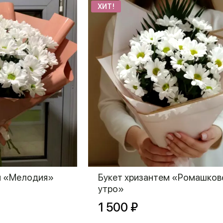
ХИТ!
ем «Мелодия»
Букет хризантем «Ромашков
утро»
1 500 ₽