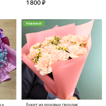
1 800 ₽
Новинка!
к»
Букет из розовых гвоздик