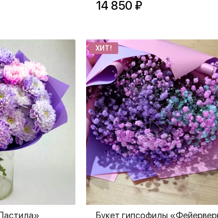
14 850 ₽
ХИТ!
«Пастила»
Букет гипсофилы «Фейервер