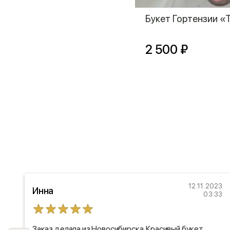
Букет Гортензии «
2 500 ₽
24
12.11.2023
Инна
45
03:33
Заказ делала из Новосибирска. Красивый букет