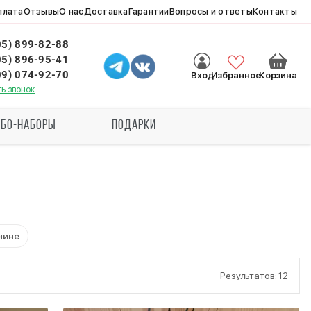
плата
Отзывы
О нас
Доставка
Гарантии
Вопросы и ответы
Контакты
05) 899-82-88
05) 896-95-41
09) 074-92-70
Избранное
Вход
Корзина
ть звонок
БО-НАБОРЫ
ПОДАРКИ
чине
Результатов:
12