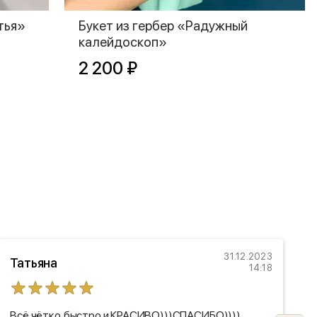
тья»
Букет из гербер «Радужный
калейдоскоп»
2 200 ₽
31.12.2023
Татьяна
14:18
Всё чётко,быстро и КРАСИВО)))СПАСИБО))))
З