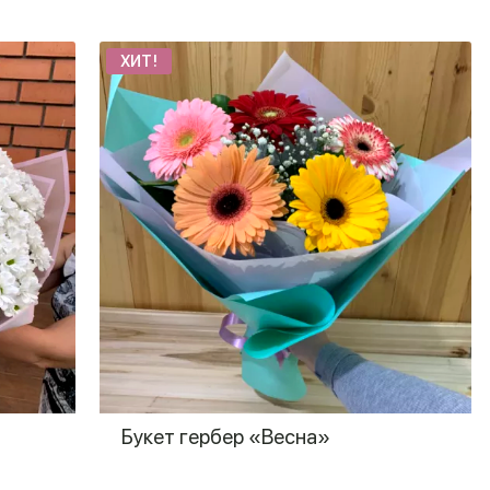
ХИТ!
Букет гербер «Весна»