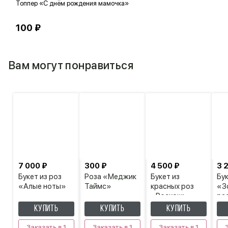
Топпер «С днём рождения мамочка»
Т
100 ₽
1
Вам могут понравиться
7 000 ₽
300 ₽
4 500 ₽
3 
Букет из роз
Роза «Меджик
Букет из
Бук
«Алые ноты»
Таймс»
красных роз
«З
«Роскошь»
ра
КУПИТЬ
КУПИТЬ
КУПИТЬ
Заказать в 1
Заказать в 1
Заказать в 1