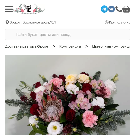
Орск, ул. Вокзальное шоссе, 18/1
Круглосуточно
>
>
Доставка цветов в Орске
Композиции
Цветочная композиция 