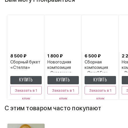
8 500 ₽
1 800 ₽
6 500 ₽
2 
Сборный букет
Новогодняя
Сборная
Но
«Стелла»
композиция
композиция
ко
«Сказочные
«Яркий Бум»
«В
сани»
в 
КУПИТЬ
КУПИТЬ
КУПИТЬ
Заказать в 1
Заказать в 1
Заказать в 1
клик
клик
клик
С этим товаром часто покупают