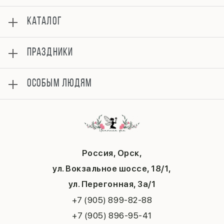
О нас
КАТАЛОГ
Оплата
Отзывы
Розы
Гарантии
ПРАЗДНИКИ
Букеты
Доставка
Композиции
Вопросы и ответы
8 марта
Подарки
ОСОБЫМ ЛЮДЯМ
Контакты
14 февраля
до 1500
Политика конфиденциальности
День матери
Комбо-наборы
Маме
Публичная оферта
1 сентября
Любимой
День учителя
Бабушке
Новый год
Мужчине
Последний звонок
Россия, Орск,
Выпускной
ул. Вокзальное шоссе, 18/1,
Рождество
Татьянин день
ул. Перегонная, 3а/1
+7 (905) 899-82-88
+7 (905) 896-95-41