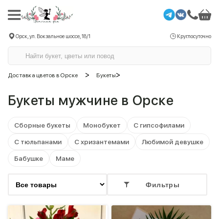
Орск, ул. Вокзальное шоссе, 18/1
Круглосуточно
>
>
Доставка цветов в Орске
Букеты
Букеты мужчине в Орске
Сборные букеты
Монобукет
С гипсофилами
С тюльпанами
С хризантемами
Любимой девушке
Бабушке
Маме
Фильтры