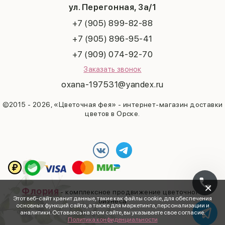
Татьянин день
ул. Перегонная, 3а/1
+7 (905) 899-82-88
+7 (905) 896-95-41
+7 (909) 074-92-70
Заказать звонок
oxana-197531@yandex.ru
©2015 - 2026, «Цветочная фея» - интернет-магазин доставки
цветов в Орске.
×
Флория
- комплексное продвижение цветочного
Этот веб-сайт хранит данные, такие как файлы cookie, для обеспечения
бизнеса
основных функций сайта, а также для маркетинга, персонализации и
аналитики. Оставаясь на этом сайте, вы указываете свое согласие.
Политика конфиденциальности