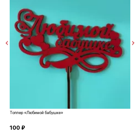
Топпер «Любимой бабушке»
К
100 ₽
6