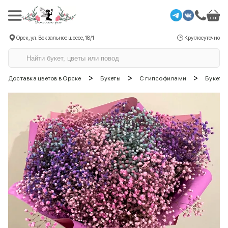
Орск, ул. Вокзальное шоссе, 18/1
Круглосуточно
>
>
>
Доставка цветов в Орске
Букеты
С гипсофилами
Букет 