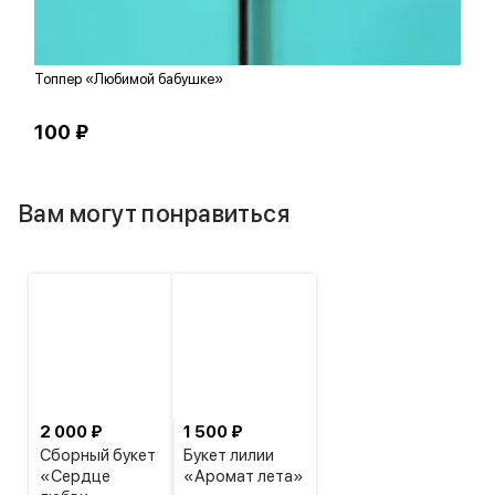
Топпер «Любимой бабушке»
Ш
100 ₽
1
Вам могут понравиться
2 000 ₽
1 500 ₽
Сборный букет
Букет лилии
«Сердце
«Аромат лета»