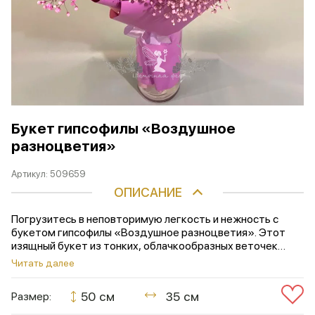
Букет гипсофилы «Воздушное
разноцветия»
Артикул:
509659
ОПИСАНИЕ
Погрузитесь в неповторимую легкость и нежность с
букетом гипсофилы «Воздушное разноцветия». Этот
изящный букет из тонких, облачкообразных веточек
гипсофилы создаст атмосферу уюта и свежести в любом
Читать далее
помещении. Идеально подходит для выражения
трепетных чувств или для украшения праздника. Его
50 см
35 см
Размер:
деликатность и воздушность подчеркнут вашу
утонченность и вкус. Букет смотрится изумительно как в