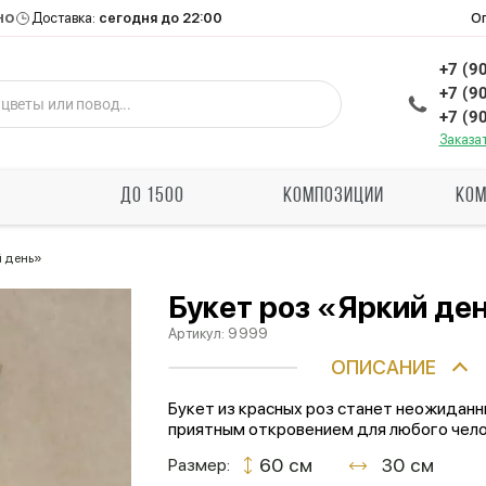
но
О
Доставка:
сегодня до 22:00
+7 (9
+7 (9
+7 (9
Заказа
Ы
ДО 1500
КОМПОЗИЦИИ
КОМ
й день»
Букет роз «Яркий де
Артикул:
9999
ОПИСАНИЕ
Букет из красных роз станет неожиданн
приятным откровением для любого чело
60 см
30 см
Размер: