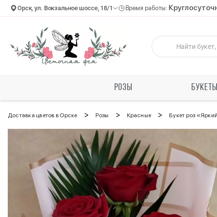
Круглосуточ
Орск, ул. Вокзальное шоссе, 18/1
Время работы:
РОЗЫ
БУКЕТ
>
>
>
Доставка цветов в Орске
Розы
Красные
Букет роз «Ярки