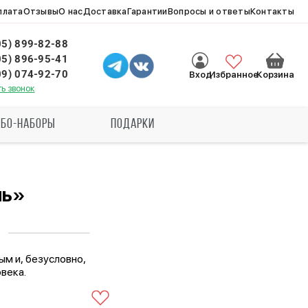
плата
Отзывы
О нас
Доставка
Гарантии
Вопросы и ответы
Контакты
05) 899-82-88
05) 896-95-41
09) 074-92-70
Избранное
Вход
Корзина
ть звонок
БО-НАБОРЫ
ПОДАРКИ
нь»
ым и, безусловно,
века.