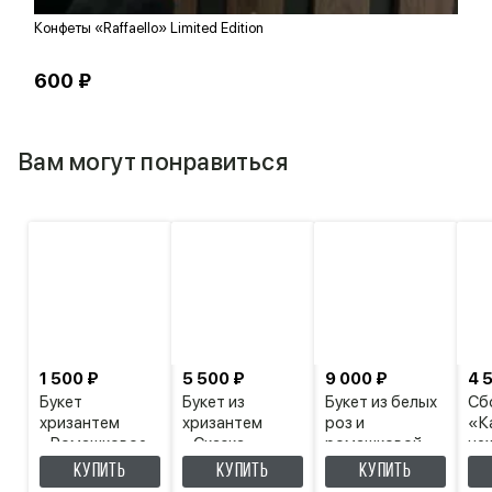
Конфеты «Raffaello» Limited Edition
Т
600 ₽
1
Вам могут понравиться
1 500 ₽
5 500 ₽
9 000 ₽
4 
Букет
Букет из
Букет из белых
Сб
хризантем
хризантем
роз и
«К
«Ромашковое
«Сказка»
ромашковой
не
утро»
хризантемы
КУПИТЬ
КУПИТЬ
КУПИТЬ
«Теплюшечка»